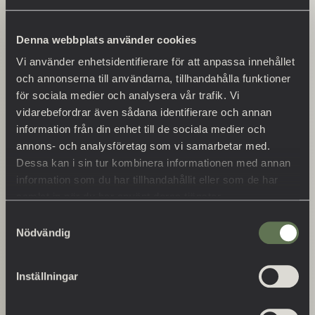
Denna webbplats använder cookies
PRESSMEDDELANDEN
Vi använder enhetsidentifierare för att anpassa innehållet
Ny destination för ljusupplevelser – Occhio
och annonserna till användarna, tillhandahålla funktioner
Gallery by Pro Control öppnar i Stockholm
för sociala medier och analysera vår trafik. Vi
vidarebefordrar även sådana identifierare och annan
16 januari 2026 kl. 08:56
information från din enhet till de sociala medier och
annons- och analysföretag som vi samarbetar med.
Dessa kan i sin tur kombinera informationen med annan
information som du har tillhandahållit eller som de har
PRESSMEDDELANDEN
samlat in när du har använt deras tjänster.
Ny kostym, samma namn – Pro Control
Samtyckesval
och Eliot Protect blir ett
Nödvändig
6 november 2025 kl. 09:33
Inställningar