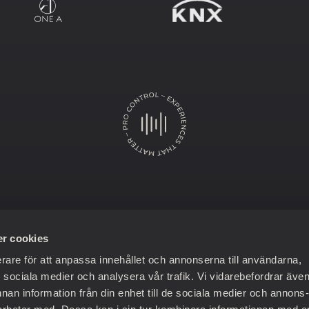
SHOWROOM
KONTAKT
r cookies
Sandhamnsgatan 81
08 556 777 22
erare för att anpassa innehållet och annonserna till användarna,
115 28 Stockholm
info@procontrol.se
ör sociala medier och analysera vår trafik. Vi vidarebefordrar äve
nnan information från din enhet till de sociala medier och annons