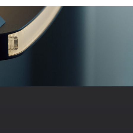
KONFERENSRU
Konferensmil