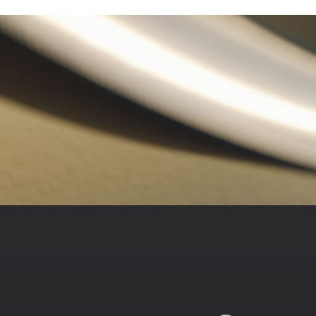
HEMM
Hemmam