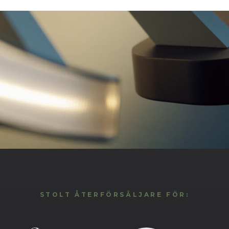
ET
iljö
STOLT ÅTERFÖRSÄLJARE FÖR: