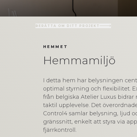
BERÄTTA OM DITT PROJEKT
HEMMET
Hemmamiljö
I detta hem har belysningen centr
optimal styrning och flexibilitet.
från belgiska Atelier Luxus bidrar
taktil upplevelse. Det överordnad
Control4 samlar belysning, ljud o
gränssnitt, enkelt att styra via ap
fjärrkontroll.