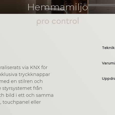
Hemmamiljö
Teknik
Varum
aliserats via KNX för
 Exklusiva tryckknappar
Uppdra
 med en stilren och
e styrsystemet från
ch bild i ett och samma
p, touchpanel eller